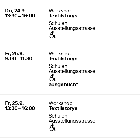
24. September 2026
13:30 – 16:00
Do, 24.9.
Workshop
13:30 – 16:00
Textilstorys
Schulen
Ausstellungsstrasse
zugänglich für Rollstuhl / Kinderwagen
25. September 2026
9:00 – 11:30
Fr, 25.9.
Workshop
9:00 – 11:30
Textilstorys
Schulen
Ausstellungsstrasse
zugänglich für Rollstuhl / Kinderwagen
ausgebucht
25. September 2026
13:30 – 16:00
Fr, 25.9.
Workshop
13:30 – 16:00
Textilstorys
Schulen
Ausstellungsstrasse
zugänglich für Rollstuhl / Kinderwagen