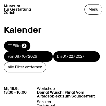
Museum
zur Startseite gehen
das
für Gestaltung
Menü
Zürich
Kalender
öffnen der Kalenderfilter
Filter
2
von
bis
alle Filter entfernen
Liste der Kalendereinträge
16. September 2026
13:30 – 16:00
Mi, 16.9.
Workshop
13:30 – 16:00
Doing! Wusch! Pling! Vom
Alltagsobjekt zum Soundeffekt
Schulen
Toni-Areal