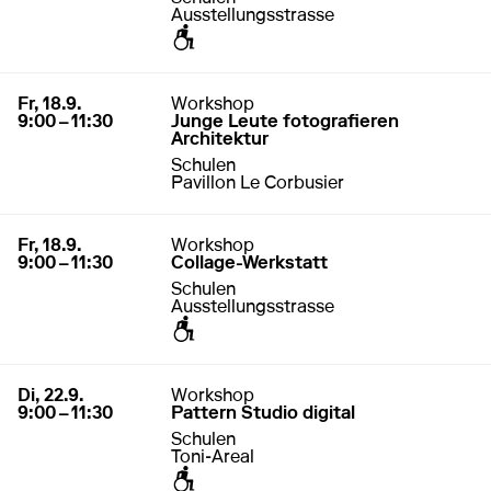
Ausstellungsstrasse
zugänglich für Rollstuhl / Kinderwagen
18. September 2026
9:00 – 11:30
Fr, 18.9.
Workshop
9:00 – 11:30
Junge Leute fotografieren
Architektur
Schulen
Pavillon Le Corbusier
18. September 2026
9:00 – 11:30
Fr, 18.9.
Workshop
9:00 – 11:30
Collage-Werkstatt
Schulen
Ausstellungsstrasse
zugänglich für Rollstuhl / Kinderwagen
22. September 2026
9:00 – 11:30
Di, 22.9.
Workshop
9:00 – 11:30
Pattern Studio digital
Schulen
Toni-Areal