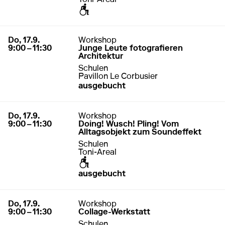
zugänglich für Rollstuhl / Kinderwagen
17. September 2026
9:00 – 11:30
Do, 17.9.
Workshop
9:00 – 11:30
Junge Leute fotografieren
Architektur
Schulen
Pavillon Le Corbusier
ausgebucht
17. September 2026
9:00 – 11:30
Do, 17.9.
Workshop
9:00 – 11:30
Doing! Wusch! Pling! Vom
Alltagsobjekt zum Soundeffekt
Schulen
Toni-Areal
zugänglich für Rollstuhl / Kinderwagen
ausgebucht
17. September 2026
9:00 – 11:30
Do, 17.9.
Workshop
9:00 – 11:30
Collage-Werkstatt
Schulen