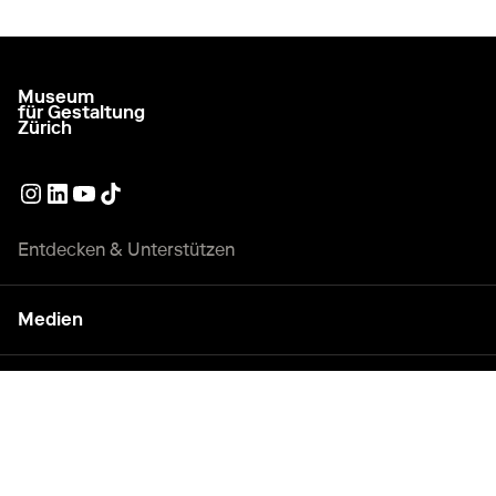
Museum
zur Startseite gehen
für Gestaltung
Zürich
Externer Link
Externer Link
Externer Link
Externer Link
Entdecken & Unterstützen
Medien
Engagement
Raummiete und Anlässe