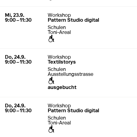
zugänglich für Rollstuhl / Kinderwagen
23. September 2026
9:00 – 11:30
Mi, 23.9.
Workshop
9:00 – 11:30
Pattern Studio digital
Schulen
Toni-Areal
zugänglich für Rollstuhl / Kinderwagen
24. September 2026
9:00 – 11:30
Do, 24.9.
Workshop
9:00 – 11:30
Textilstorys
Schulen
Ausstellungsstrasse
zugänglich für Rollstuhl / Kinderwagen
ausgebucht
24. September 2026
9:00 – 11:30
Do, 24.9.
Workshop
9:00 – 11:30
Pattern Studio digital
Schulen
Toni-Areal
zugänglich für Rollstuhl / Kinderwagen