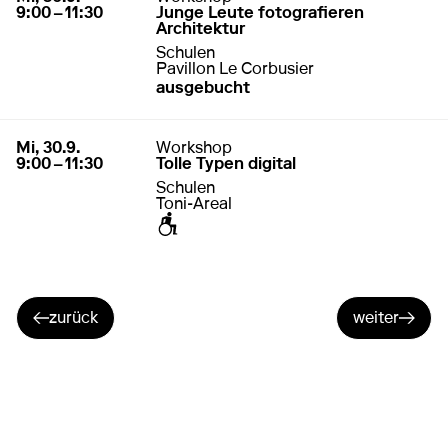
9:00 – 11:30
Junge Leute fotografieren
Architektur
Schulen
Pavillon Le Corbusier
ausgebucht
30. September 2026
9:00 – 11:30
Mi, 30.9.
Workshop
9:00 – 11:30
Tolle Typen digital
Schulen
Toni-Areal
zugänglich für Rollstuhl / Kinderwagen
zurück
weiter
zur vorherigen Seite gehen
zur nächsten