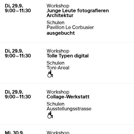
29. September 2026
9:00 – 11:30
Di, 29.9.
Workshop
9:00 – 11:30
Junge Leute fotografieren
Architektur
Schulen
Pavillon Le Corbusier
ausgebucht
29. September 2026
9:00 – 11:30
Di, 29.9.
Workshop
9:00 – 11:30
Tolle Typen digital
Schulen
Toni-Areal
zugänglich für Rollstuhl / Kinderwagen
29. September 2026
9:00 – 11:30
Di, 29.9.
Workshop
9:00 – 11:30
Collage-Werkstatt
Schulen
Ausstellungsstrasse
zugänglich für Rollstuhl / Kinderwagen
30. September 2026
9:00 – 11:30
Mi, 30.9.
Workshop