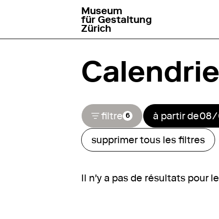
Museum
aller à la page d'accueil
für Gestaltung
Zürich
Calendrie
ouvrir le filtre de cal
filtre
à partir de
6
supprimer tous les filtres
Il n'y a pas de résultats pour l