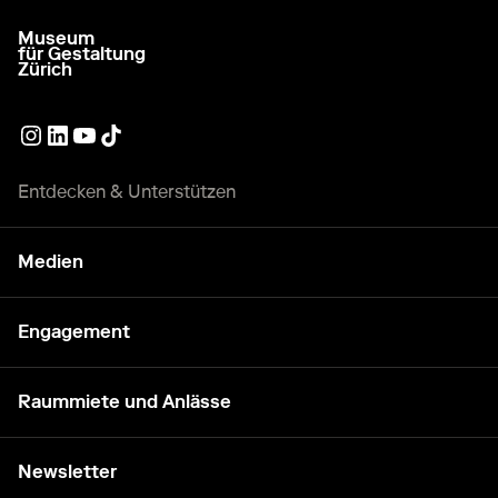
Museum
zur Startseite gehen
für Gestaltung
Zürich
Externer Link
Externer Link
Externer Link
Externer Link
Entdecken & Unterstützen
Medien
Engagement
Raummiete und Anlässe
Newsletter