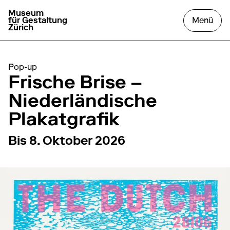
Museum
zur Startseite gehen
das
für Gestaltung
Menü
Zürich
Pop-up
Frische Brise –
Niederländische
Plakatgrafik
von
10. Juli 2026
bis
8. Oktober 2026
Bis 8. Oktober 2026