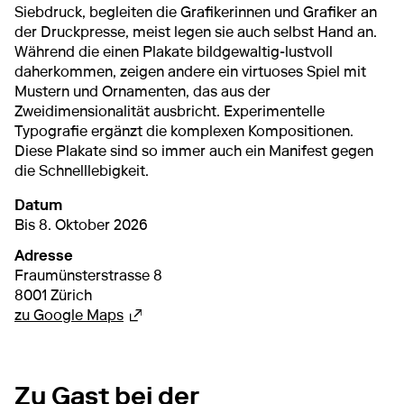
Siebdruck, begleiten die Grafikerinnen und Grafiker an
der Druckpresse, meist legen sie auch selbst Hand an.
Während die einen Plakate bildgewaltig-lustvoll
daherkommen, zeigen andere ein virtuoses Spiel mit
Mustern und Ornamenten, das aus der
Zweidimensionalität ausbricht. Experimentelle
Typografie ergänzt die komplexen Kompositionen.
Diese Plakate sind so immer auch ein Manifest gegen
die Schnelllebigkeit.
Datum
von
10. Juli 2026
bis
8. Oktober 2026
Bis 8. Oktober 2026
Adresse
Fraumünsterstrasse 8
8001 Zürich
Externer Link
zu Google Maps
Zu Gast bei der