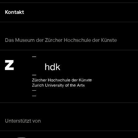
Kontakt
Das Museum der Zürcher Hochschule der Künste
Zürcher Hochschule der Künste Home page.
Externer Link
Unterstützt von
Bundesamt für Kultur Home page.
Externer Link