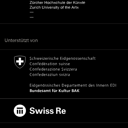
Unterstützt von
Bundesamt für Kultur Home page.
Externer Link
Swiss Re
Externer Link