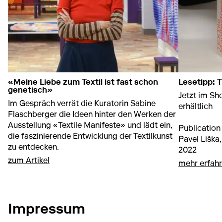
«Meine Liebe zum Textil ist fast schon
Lesetipp: 
genetisch»
Jetzt im Sh
Im Gespräch verrät die Kuratorin Sabine
erhältlich
Flaschberger die Ideen hinter den Werken der
Ausstellung «Textile Manifeste» und lädt ein,
Publication
die faszinierende Entwicklung der Textilkunst
Pavel Liška
zu entdecken.
2022
auf «Meine Liebe zum Textil ist fast schon gen
zum Artikel
mehr erfah
Impressum