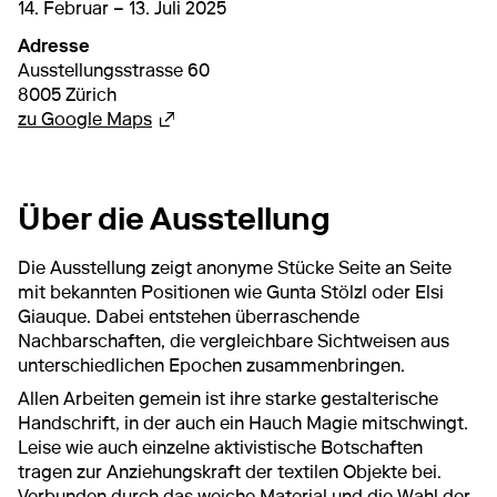
von
14. Februar 2025
bis
13. Juli 2025
14. Februar – 13. Juli 2025
Adresse
Ausstellungsstrasse 60
8005 Zürich
Externer Link
zu Google Maps
Über die Ausstellung
Die Ausstellung zeigt anonyme Stücke Seite an Seite
mit bekannten Positionen wie Gunta Stölzl oder Elsi
Giauque. Dabei entstehen überraschende
Nachbarschaften, die vergleichbare Sichtweisen aus
unterschiedlichen Epochen zusammenbringen.
Allen Arbeiten gemein ist ihre starke gestalterische
Handschrift, in der auch ein Hauch Magie mitschwingt.
Leise wie auch einzelne aktivistische Botschaften
tragen zur Anziehungskraft der textilen Objekte bei.
Verbunden durch das weiche Material und die Wahl der