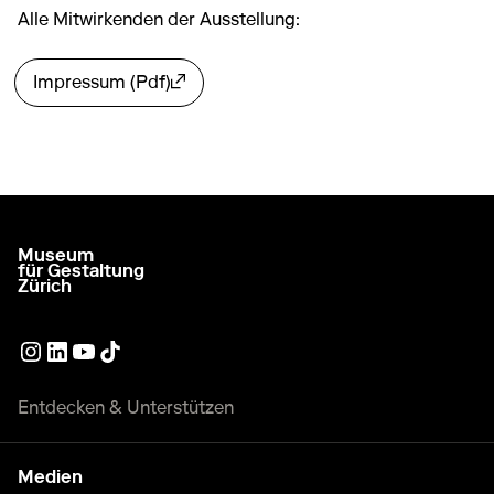
Alle Mitwirkenden der Ausstellung:
Impressum (Pdf)
Externer Link
Museum
zur Startseite gehen
für Gestaltung
Zürich
Externer Link
Externer Link
Externer Link
Externer Link
Entdecken & Unterstützen
Medien