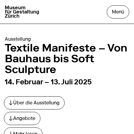
Museum
zur Startseite gehen
das
für Gestaltung
Menü
Zürich
Ausstellung
Textile Manifeste – Von
Bauhaus bis Soft
Sculpture
von
14. Februar 2025
bis
13. Juli 2025
14. Februar – 13. Juli 2025
Über die Ausstellung
Direkt zum Abschnitt springen.
Angebote
Direkt zum Abschnitt springen.
Mehr lesen