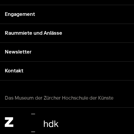
Engagement
Raummiete und Anlässe
Newsletter
Kontakt
Das Museum der Zürcher Hochschule der Künste
Zürcher Hochschule der Künste Home page.
Externer Link