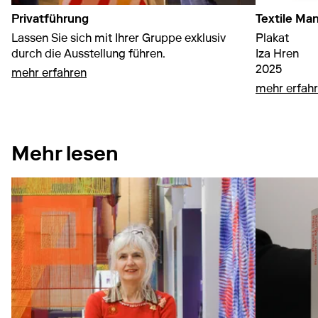
Privatführung
Textile Ma
Lassen Sie sich mit Ihrer Gruppe exklusiv
Plakat
durch die Ausstellung führen.
Iza Hren
2025
auf Privatführung
mehr erfahren
mehr erfah
Mehr lesen