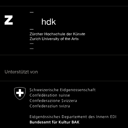
Zürcher Hochschule der Künste Home page.
Externer Link
Unterstützt von
Bundesamt für Kultur Home page.
Externer Link