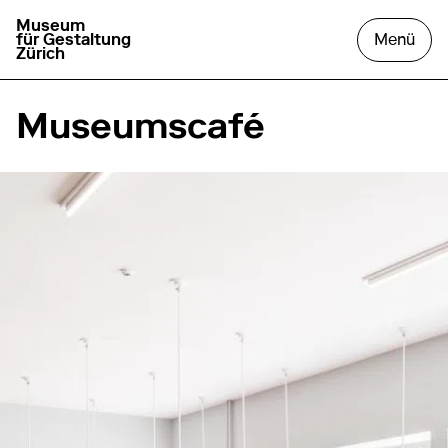
Museum
zur Startseite gehen
das
für Gestaltung
Menü
Zürich
Museumscafé