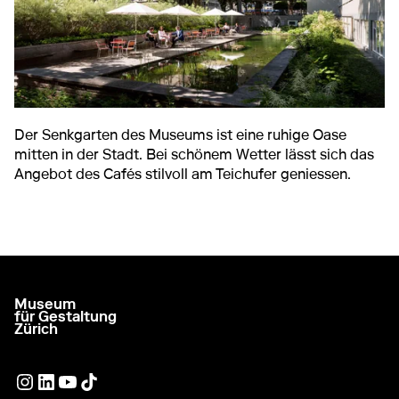
Der Senkgarten des Museums ist eine ruhige Oase
mitten in der Stadt. Bei schönem Wetter lässt sich das
Angebot des Cafés stilvoll am Teichufer geniessen.
Museum
zur Startseite gehen
für Gestaltung
Zürich
Externer Link
Externer Link
Externer Link
Externer Link