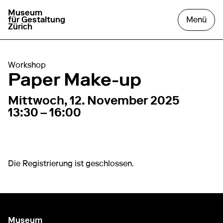
Museum
zur Startseite gehen
das
für Gestaltung
Menü
Zürich
Workshop
Paper Make-up
12. November 2025
13:30 – 16:00
Mittwoch, 12. November 2025
13:30 – 16:00
Die Registrierung ist geschlossen.
Museum
zur Startseite gehen