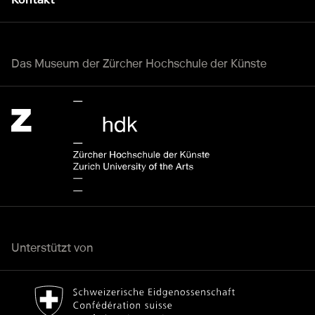
Das Museum der Zürcher Hochschule der Künste
Zürcher Hochschule der Künste Home page.
Externer Link
Unterstützt von
Bundesamt für Kultur Home page.
Externer Link