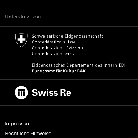
Unterstützt von
Bundesamt für Kultur Home page.
Externer Link
Swiss Re
Externer Link
Impressum
Rechtliche Hinweise