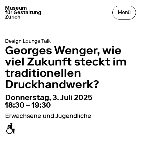
Museum
zur Startseite gehen
das
für Gestaltung
Menü
Zürich
Design Lounge Talk
Georges Wenger, wie
viel Zukunft steckt im
traditionellen
Druckhandwerk?
3. Juli 2025
18:30 – 19:30
Donnerstag, 3. Juli 2025
18:30 – 19:30
Erwachsene und Jugendliche
zugänglich für Rollstuhl / Kinderwagen