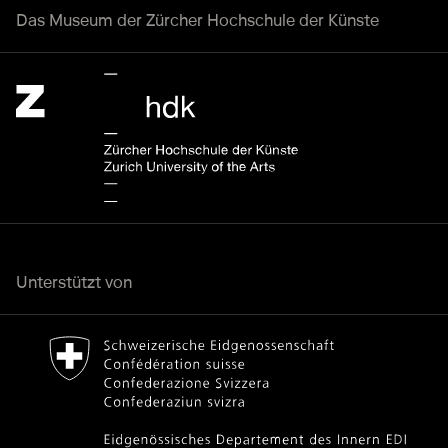
Das Museum der Zürcher Hochschule der Künste
Zürcher Hochschule der Künste Home page.
Externer Link
Unterstützt von
Bundesamt für Kultur Home page.
Externer Link