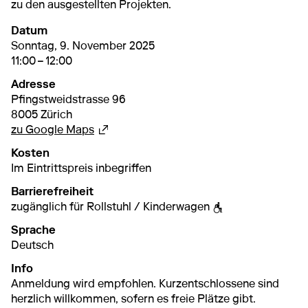
zu den ausgestellten Projekten.
Datum
9. November 2025
11:00 – 12:00
Sonntag, 9. November 2025
11:00 – 12:00
Adresse
Pfingstweidstrasse 96
8005 Zürich
Externer Link
zu Google Maps
Kosten
Im Eintrittspreis inbegriffen
Barrierefreiheit
zugänglich für Rollstuhl / Kinderwagen
Sprache
Deutsch
Info
Anmeldung wird empfohlen. Kurzentschlossene sind
herzlich willkommen, sofern es freie Plätze gibt.