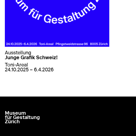
Ausstellung
Junge Grafik Schweiz!
Toni-Areal
von
24. Oktober 2025
bis
6. April 2026
24.10.2025 – 6.4.2026
auf Junge Grafik Schweiz!
mehr erfahren
Museum
zur Startseite gehen
für Gestaltung
Zürich