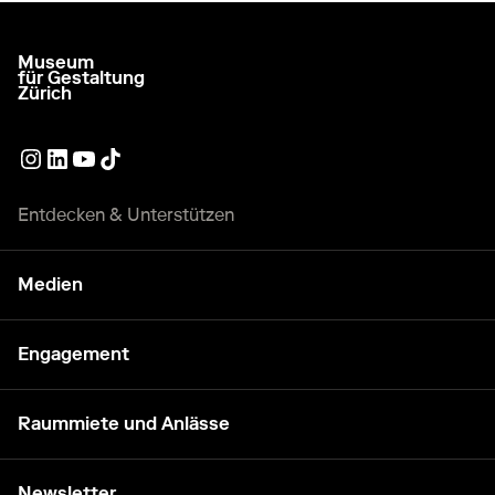
Museum
zur Startseite gehen
für Gestaltung
Zürich
Externer Link
Externer Link
Externer Link
Externer Link
Entdecken & Unterstützen
Medien
Engagement
Raummiete und Anlässe
Newsletter