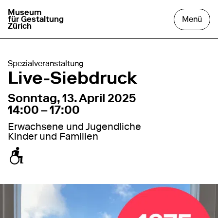
Museum
zur Startseite gehen
das
für Gestaltung
Menü
Zürich
Spezialveranstaltung
Live-Siebdruck
13. April 2025
14:00 – 17:00
Sonntag, 13. April 2025
14:00 – 17:00
Erwachsene und Jugendliche
Kinder und Familien
zugänglich für Rollstuhl / Kinderwagen