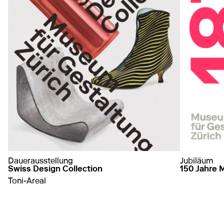
Dauerausstellung
Jubiläum
Swiss Design Collection
150 Jahre 
Toni-Areal
mehr erfah
auf Swiss Design Collection
mehr erfahren