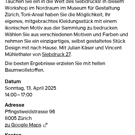
Tauchen Sie ein in die Welt des Siebdrucks! In diesem
Workshop im Nordraum im Museum für Gestaltung
Zürich, Toni-Areal haben Sie die Möglichkeit, Ihr
eigenes, mitgebrachtes Kleidungsstück mit einem
ikonischen Motiv aus der Sammlung zu bedrucken.
Wählen Sie aus verschiedenen Motiven und Farben und
nehmen Sie ein einzigartiges, selbst gestaltetes Stück
Design mit nach Hause. Mit Julian Käser und Vincent
Mühlethaler von
Siebdruck 27
.
Die besten Ergebnisse erzielen Sie mit hellen
Baumwollstoffen.
Datum
13. April 2025
14:00 – 17:00
Sonntag, 13. April 2025
14:00 – 17:00
Adresse
Pfingstweidstrasse 96
8005 Zürich
Externer Link
zu Google Maps