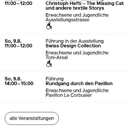
11:00 – 12:00
Christoph Hefti – The Missing Cat
und andere textile Storys
Erwachsene und Jugendliche
Ausstellungsstrasse
zugänglich für Rollstuhl / Kinderwagen
9. August 2026
11:00 – 12:00
So, 9.8.
Führung in der Ausstellung
11:00 – 12:00
Swiss Design Collection
Erwachsene und Jugendliche
Toni-Areal
zugänglich für Rollstuhl / Kinderwagen
9. August 2026
14:00 – 15:00
So, 9.8.
Führung
14:00 – 15:00
Rundgang durch den Pavillon
Erwachsene und Jugendliche
Pavillon Le Corbusier
alle Veranstaltungen