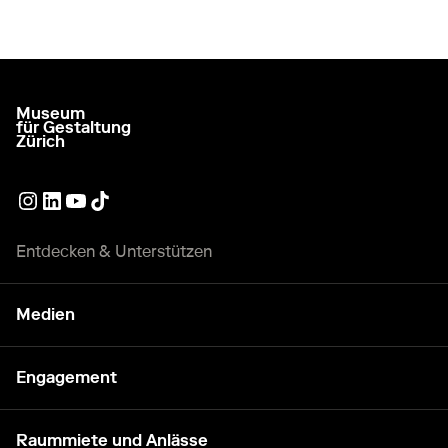
Museum
zur Startseite gehen
für Gestaltung
Zürich
Externer Link
Externer Link
Externer Link
Externer Link
Entdecken & Unterstützen
Medien
Engagement
Raummiete und Anlässe