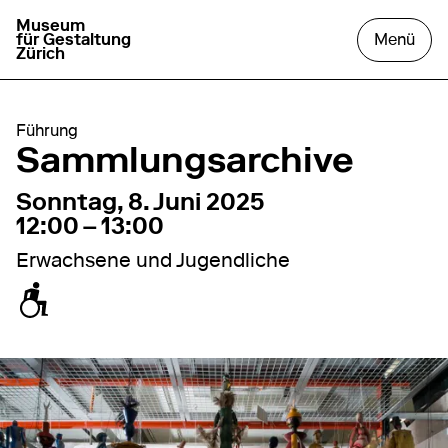
Museum
zur Startseite gehen
das
für Gestaltung
Menü
Zürich
Führung
Sammlungsarchive
8. Juni 2025
12:00 – 13:00
Sonntag, 8. Juni 2025
12:00 – 13:00
Erwachsene und Jugendliche
zugänglich für Rollstuhl / Kinderwagen