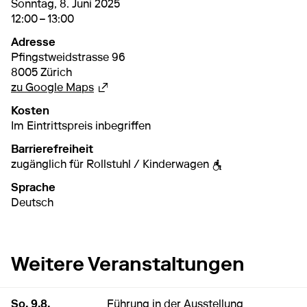
8. Juni 2025
12:00 – 13:00
Sonntag, 8. Juni 2025
12:00 – 13:00
Adresse
Pfingstweidstrasse 96
8005 Zürich
Externer Link
zu Google Maps
Kosten
Im Eintrittspreis inbegriffen
Barrierefreiheit
zugänglich für Rollstuhl / Kinderwagen
Sprache
Deutsch
Weitere Veranstaltungen
9. August 2026
11:00 – 12:00
So, 9.8.
Führung in der Ausstellung