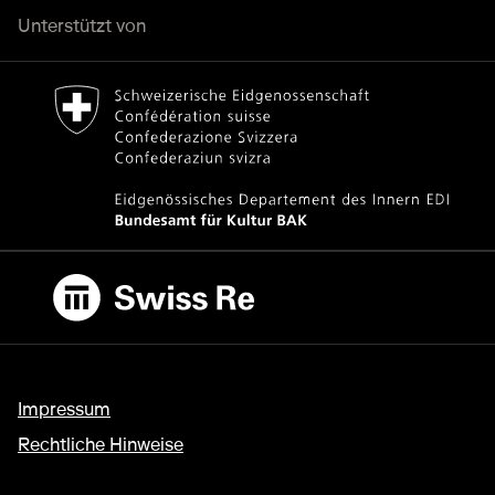
Unterstützt von
Bundesamt für Kultur Home page.
Externer Link
Swiss Re
Externer Link
Impressum
Rechtliche Hinweise