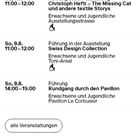
11:00 – 12:00
Christoph Hefti – The Missing Cat
und andere textile Storys
Erwachsene und Jugendliche
Ausstellungsstrasse
zugänglich für Rollstuhl / Kinderwagen
9. August 2026
11:00 – 12:00
So, 9.8.
Führung in der Ausstellung
11:00 – 12:00
Swiss Design Collection
Erwachsene und Jugendliche
Toni-Areal
zugänglich für Rollstuhl / Kinderwagen
9. August 2026
14:00 – 15:00
So, 9.8.
Führung
14:00 – 15:00
Rundgang durch den Pavillon
Erwachsene und Jugendliche
Pavillon Le Corbusier
alle Veranstaltungen