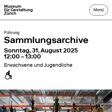
Museum
zur Startseite gehen
das
für Gestaltung
Menü
Zürich
Führung
Sammlungsarchive
31. August 2025
12:00 – 13:00
Sonntag, 31. August 2025
12:00 – 13:00
Erwachsene und Jugendliche
zugänglich für Rollstuhl / Kinderwagen