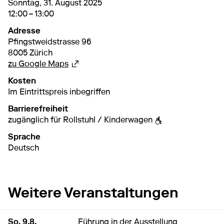
31. August 2025
12:00 – 13:00
Sonntag, 31. August 2025
12:00 – 13:00
Adresse
Pfingstweidstrasse 96
8005 Zürich
Externer Link
zu Google Maps
Kosten
Im Eintrittspreis inbegriffen
Barrierefreiheit
zugänglich für Rollstuhl / Kinderwagen
Sprache
Deutsch
Weitere Veranstaltungen
9. August 2026
11:00 – 12:00
So, 9.8.
Führung in der Ausstellung