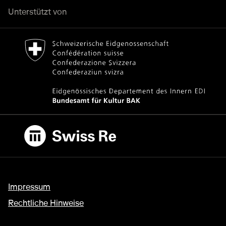
Unterstützt von
Bundesamt für Kultur Home page.
Externer Link
Swiss Re
Externer Link
Impressum
Rechtliche Hinweise