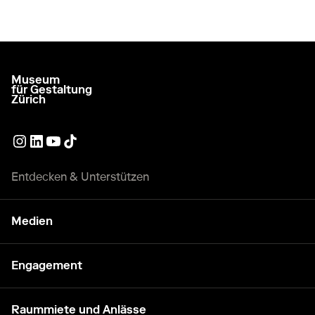
Museum
zur Startseite gehen
für Gestaltung
Zürich
Externer Link
Externer Link
Externer Link
Externer Link
Entdecken & Unterstützen
Medien
Engagement
Raummiete und Anlässe