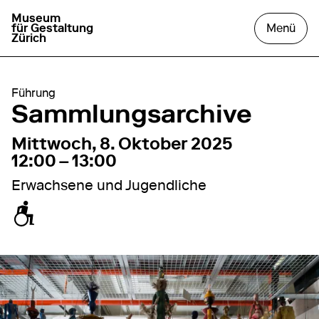
Museum
zur Startseite gehen
das
für Gestaltung
Menü
Zürich
Führung
Sammlungsarchive
8. Oktober 2025
12:00 – 13:00
Mittwoch, 8. Oktober 2025
12:00 – 13:00
Erwachsene und Jugendliche
zugänglich für Rollstuhl / Kinderwagen