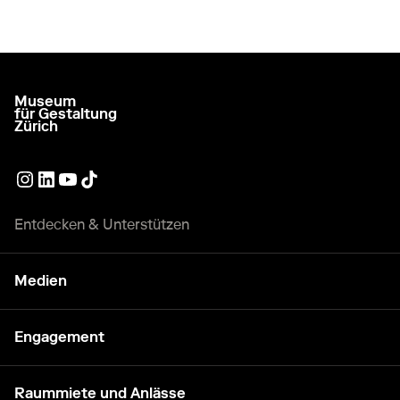
Museum
zur Startseite gehen
für Gestaltung
Zürich
Externer Link
Externer Link
Externer Link
Externer Link
Entdecken & Unterstützen
Medien
Engagement
Raummiete und Anlässe