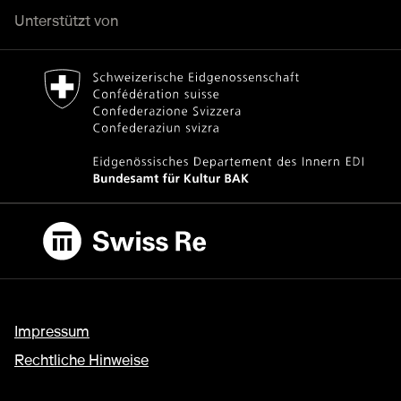
Unterstützt von
Bundesamt für Kultur Home page.
Externer Link
Swiss Re
Externer Link
Impressum
Rechtliche Hinweise