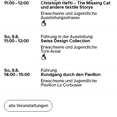
11:00 – 12:00
Christoph Hefti – The Missing Cat
und andere textile Storys
Erwachsene und Jugendliche
Ausstellungsstrasse
zugänglich für Rollstuhl / Kinderwagen
9. August 2026
11:00 – 12:00
So, 9.8.
Führung in der Ausstellung
11:00 – 12:00
Swiss Design Collection
Erwachsene und Jugendliche
Toni-Areal
zugänglich für Rollstuhl / Kinderwagen
9. August 2026
14:00 – 15:00
So, 9.8.
Führung
14:00 – 15:00
Rundgang durch den Pavillon
Erwachsene und Jugendliche
Pavillon Le Corbusier
alle Veranstaltungen