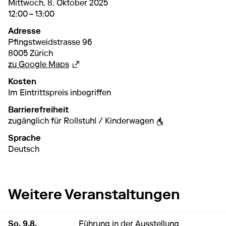
8. Oktober 2025
12:00 – 13:00
Mittwoch, 8. Oktober 2025
12:00 – 13:00
Adresse
Pfingstweidstrasse 96
8005 Zürich
Externer Link
zu Google Maps
Kosten
Im Eintrittspreis inbegriffen
Barrierefreiheit
zugänglich für Rollstuhl / Kinderwagen
Sprache
Deutsch
Weitere Veranstaltungen
9. August 2026
11:00 – 12:00
So, 9.8.
Führung in der Ausstellung