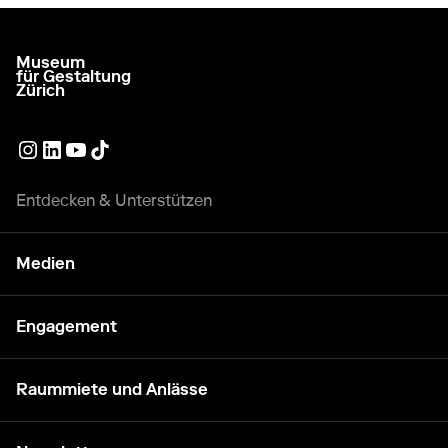
Museum
zur Startseite gehen
für Gestaltung
Zürich
Externer Link
Externer Link
Externer Link
Externer Link
Entdecken & Unterstützen
Medien
Engagement
Raummiete und Anlässe