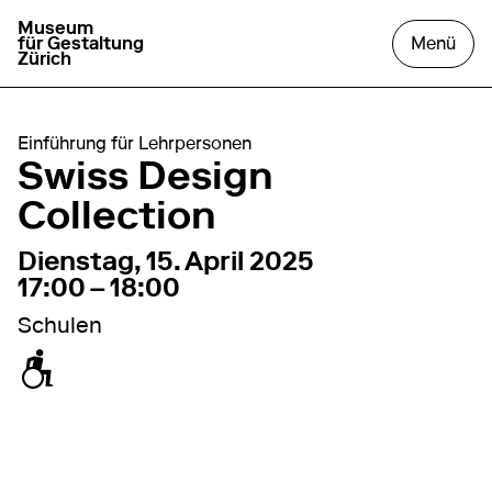
Museum
zur Startseite gehen
das
für Gestaltung
Menü
Zürich
Einführung für Lehrpersonen
Swiss Design
Collection
15. April 2025
17:00 – 18:00
Dienstag, 15. April 2025
17:00 – 18:00
Schulen
zugänglich für Rollstuhl / Kinderwagen