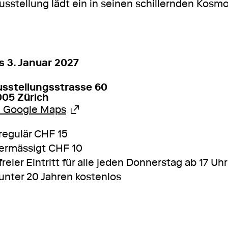
Ausstellung lädt ein in seinen schillernden Kos
on
10. Juli 2026
bis
3. Januar 2027
s 3. Januar 2027
usstellungsstrasse 60
005 Zürich
Externer Link, wird in einem ande
u Google Maps
regulär CHF 15
ermässigt CHF 10
freier Eintritt für alle jeden Donnerstag ab 17 Uhr
unter 20 Jahren kostenlos