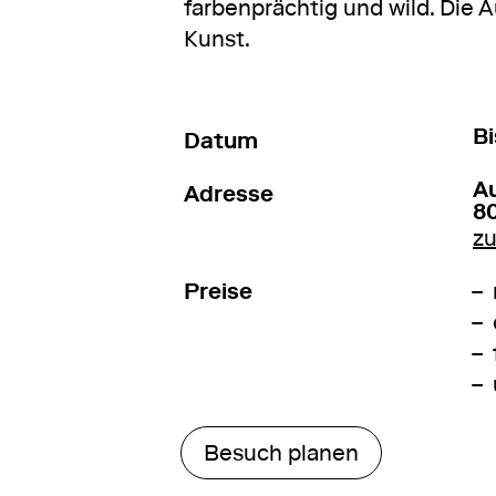
farbenprächtig und wild. Die 
Kunst.
v
Bi
Datum
A
Adresse
8
z
Preise
Besuch planen