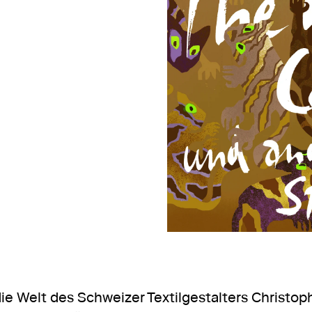
en.
en.
en.
en.
 Welt des Schweizer Textilgestalters Christoph H