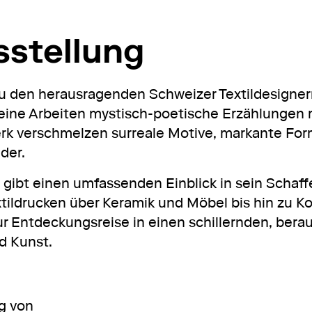
sstellung
 zu den herausragenden Schweizer Textildesignern
eine Arbeiten mystisch-poetische Erzählungen m
rk verschmelzen surreale Motive, markante For
nder.
g gibt einen umfassenden Einblick in sein Scha
tildrucken über Keramik und Möbel bis hin zu 
zur Entdeckungsreise in einen schillernden, be
d Kunst.
g von