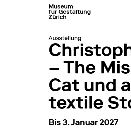
Museum
zur Startseite gehen
für Gestaltung
Zürich
Ausstellung
Christoph
– The Mis
Cat und 
textile St
von
10. Juli 2026
bis
3
Bis 3. Januar 2027