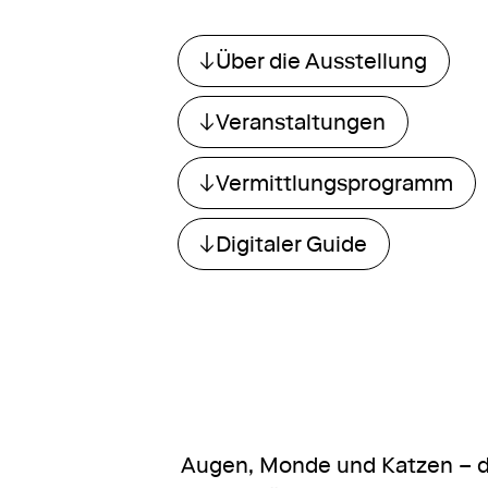
Über die Ausstellung
Direkt zum Abschnitt spring
Veranstaltungen
Direkt zum Abschnitt spring
Vermittlungsprogramm
Direkt zum Abschnitt spring
Digitaler Guide
Direkt zum Abschnitt spring
Augen, Monde und Katzen – die