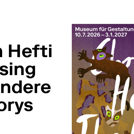
 Hefti
sing
andere
orys
. Januar 2027