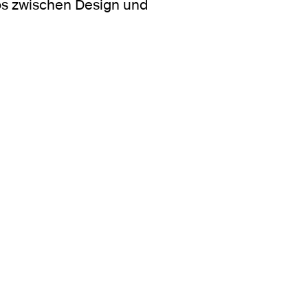
mos zwischen Design und
ren Tab oder Fenster geöffnet.