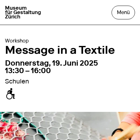
Museum
zur Startseite gehen
das
für Gestaltung
Menü
Zürich
Workshop
Message in a Textile
19. Juni 2025
13:30 – 16:00
Donnerstag, 19. Juni 2025
13:30 – 16:00
Schulen
zugänglich für Rollstuhl / Kinderwagen