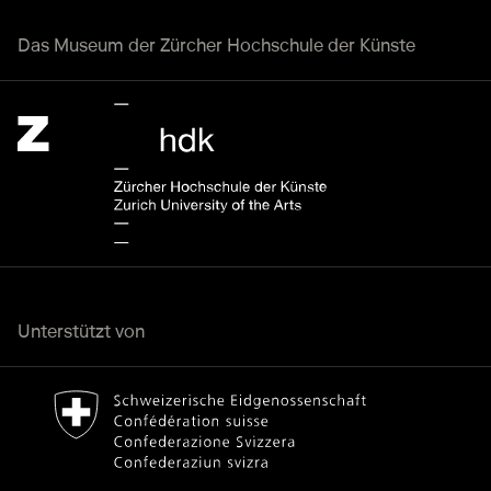
Das Museum der Zürcher Hochschule der Künste
Zürcher Hochschule der Künste Home page.
Externer Link
Unterstützt von
Bundesamt für Kultur Home page.
Externer Link