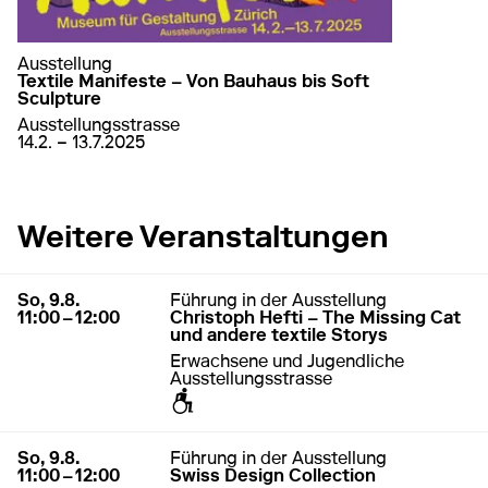
Ausstellung
Textile Manifeste – Von Bauhaus bis Soft
Sculpture
Ausstellungsstrasse
von
14. Februar 2025
bis
13. Juli 2025
14.2. – 13.7.2025
auf Textile Manifeste – Von Bauhaus bis Sof
mehr erfahren
Weitere Veranstaltungen
9. August 2026
11:00 – 12:00
So, 9.8.
Führung in der Ausstellung
11:00 – 12:00
Christoph Hefti – The Missing Cat
und andere textile Storys
Erwachsene und Jugendliche
Ausstellungsstrasse
zugänglich für Rollstuhl / Kinderwagen
9. August 2026
11:00 – 12:00
So, 9.8.
Führung in der Ausstellung
11:00 – 12:00
Swiss Design Collection