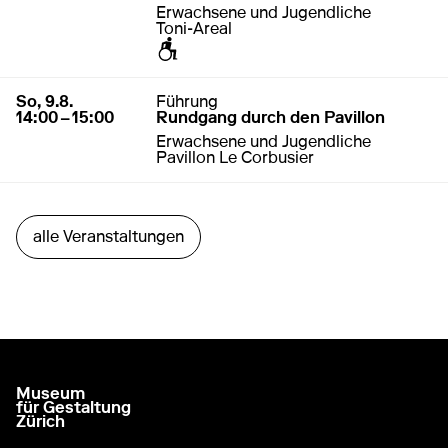
Erwachsene und Jugendliche
Toni-Areal
zugänglich für Rollstuhl / Kinderwagen
9. August 2026
14:00 – 15:00
So, 9.8.
Führung
14:00 – 15:00
Rundgang durch den Pavillon
Erwachsene und Jugendliche
Pavillon Le Corbusier
alle Veranstaltungen
Museum
zur Startseite gehen
für Gestaltung
Zürich