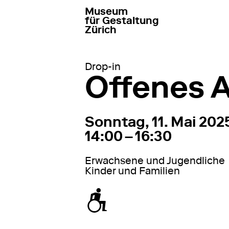
Museum
zur Startseite gehen
für Gestaltung
Zürich
Drop-in
Offenes A
11. Mai 2025
14:00 – 1
Sonntag, 11. Mai 202
14:00 – 16:30
Erwachsene und Jugendliche
Kinder und Familien
zugänglich für Rollstuhl / Kinderwage