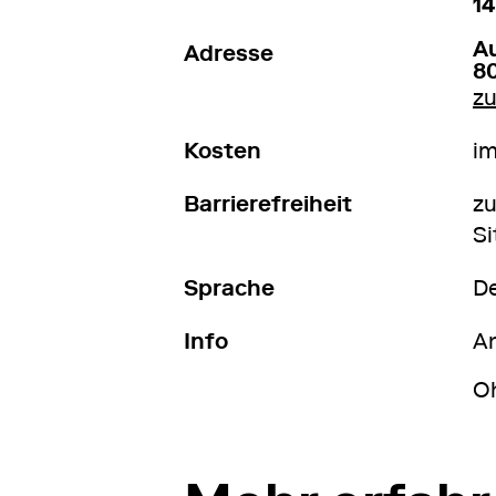
14
A
Adresse
8
z
Kosten
im
Barrierefreiheit
zu
Si
Sprache
D
Info
An
O