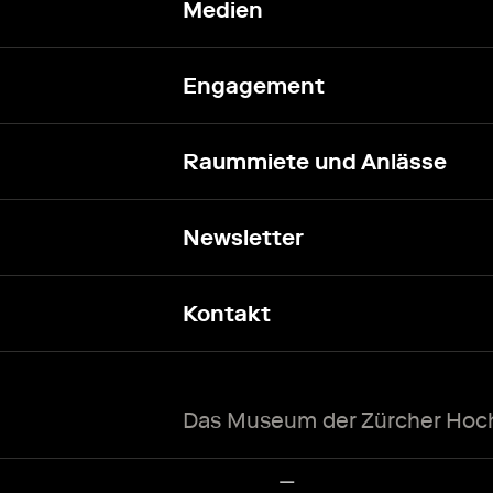
Medien
Engagement
Raummiete und Anlässe
Newsletter
Kontakt
Das Museum der Zürcher Hoch
Zürcher Hochschule der Künste Home page.
Externer Link, wird in einem anderen Tab oder Fenster geöff