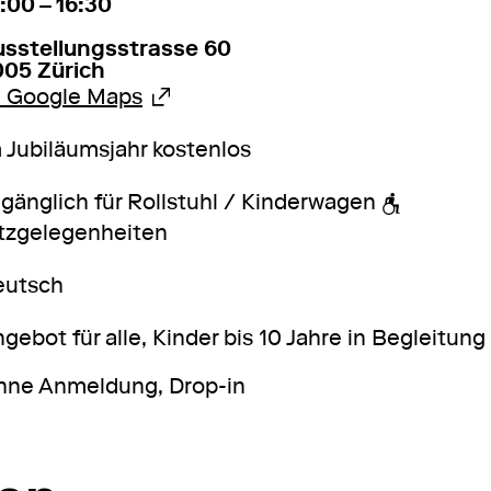
:00 – 16:30
usstellungsstrasse 60
005 Zürich
Externer Link, wird in einem ande
u Google Maps
 Jubiläumsjahr kostenlos
gänglich für Rollstuhl / Kinderwagen
tzgelegenheiten
eutsch
gebot für alle, Kinder bis 10 Jahre in Begleitu
hne Anmeldung, Drop-in