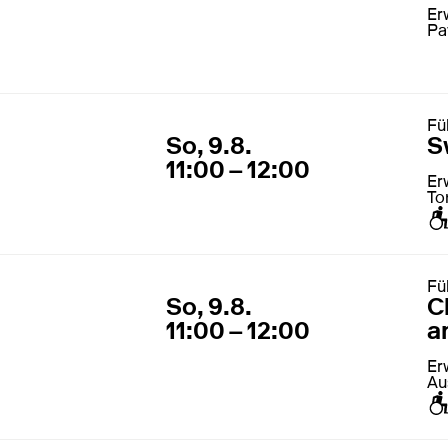
Er
Pa
Fü
9. August 2026
11:00 – 1
So, 9.8.
S
11:00 – 12:00
Er
To
zu
Fü
9. August 2026
11:00 – 1
So, 9.8.
C
11:00 – 12:00
a
Er
Au
zu