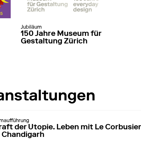
Jubiläum
150 Jahre Museum für
Gestaltung Zürich
auf 150 Jahre Museum für Gestaltung
mehr erfahren
 Von Bauhaus bis Soft Sculpture
anstaltungen
lmaufführung
9:30
raft der Utopie. Leben mit Le Corbusier
n Chandigarh