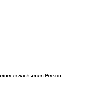
ren Tab oder Fenster geöffnet.
ng einer erwachsenen Person