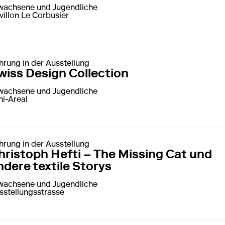
wachsene und Jugendliche
villon Le Corbusier
hrung in der Ausstellung
2:00
wiss Design Collection
wachsene und Jugendliche
ni-Areal
gänglich für Rollstuhl / Kinderwagen
hrung in der Ausstellung
2:00
hristoph Hefti – The Missing Cat und
ndere textile Storys
wachsene und Jugendliche
sstellungsstrasse
gänglich für Rollstuhl / Kinderwagen