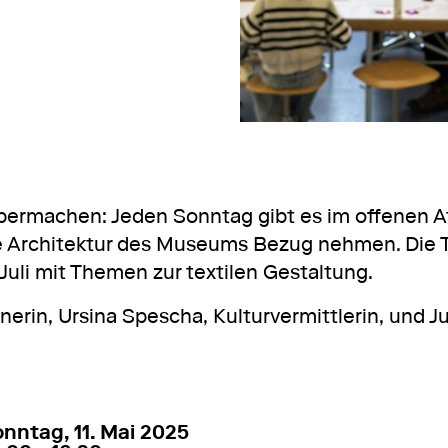
bermachen: Jeden Sonntag gibt es im offenen At
die Architektur des Museums Bezug nehmen. Die
 Juli mit Themen zur textilen Gestaltung.
erin, Ursina Spescha, Kulturvermittlerin, und Jul
. Mai 2025
14:00 – 16:30
nntag, 11. Mai 2025