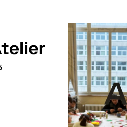
telier
6:30
5
n