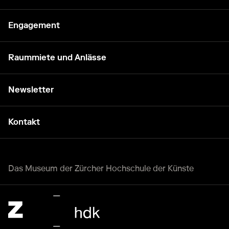
Engagement
Raummiete und Anlässe
Newsletter
Kontakt
Das Museum der Zürcher Hochschule der Künste
Zürcher Hochschule der Künste Home page.
Externer Link