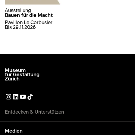
Ausstellung
Bauen für die Macht
Pavillon Le Corbusier
von
17. April 2026
bis
29. November 2026
Bis 29.11.2026
auf Bauen für die Macht
mehr erfahren
Museum
zur Startseite gehen
für Gestaltung
Zürich
Externer Link
Externer Link
Externer Link
Externer Link
Entdecken & Unterstützen
Medien