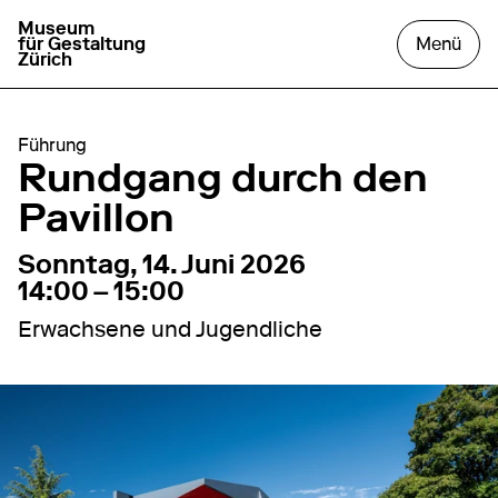
Museum
zur Startseite gehen
das
für Gestaltung
Menü
Zürich
Führung
Rundgang durch den
Pavillon
14. Juni 2026
14:00 – 15:00
Sonntag, 14. Juni 2026
14:00 – 15:00
Erwachsene und Jugendliche