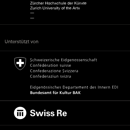
Unterstützt von
Bundesamt für Kultur Home page.
Externer Link
Swiss Re
Externer Link