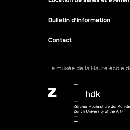
Location de salles et événe
Bulletin d'information
Contact
Le musée de la Haute école de
Zürcher Hochschule der Künste Home page.
Lien externe