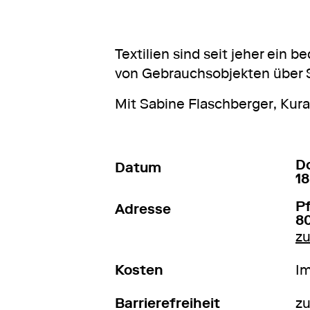
Textilien sind seit jeher ei
von Gebrauchsobjekten über 
Mit Sabine Flaschberger, Kur
4
D
Datum
18
P
Adresse
8
z
Kosten
Im
Barrierefreiheit
zu