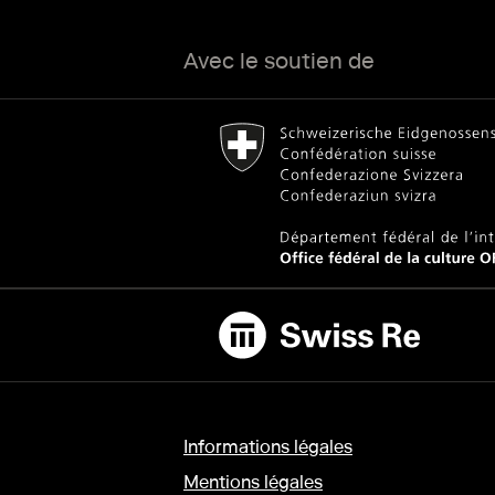
Avec le soutien de
Bundesamt für Kultur Home page.
Lien externe
Swiss Re
Lien externe
Informations légales
Mentions légales