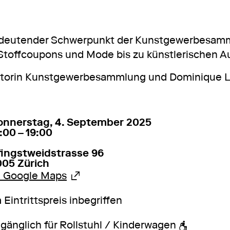
n bedeutender Schwerpunkt der Kunstgewerbesamml
Stoffcoupons und Mode bis zu künstlerischen 
atorin Kunstgewerbesammlung und Dominique La
. September 2025
18:00 – 19:00
onnerstag, 4. September 2025
:00 – 19:00
fingstweidstrasse 96
005 Zürich
Externer Link
u Google Maps
 Eintrittspreis inbegriffen
gänglich für Rollstuhl / Kinderwagen