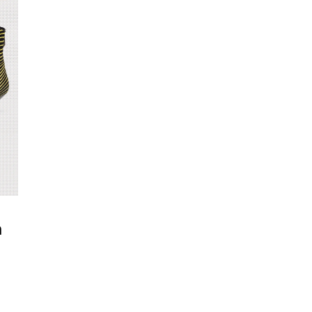
n
ction