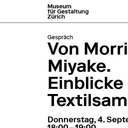
Museum
aller à la page d'accueil
für Gestaltung
Zürich
Gespräch
Von Morri
Miyake.
Einblicke 
Textilsa
4. September 2025
1
Donnerstag, 4. Sep
18:00 – 19:00