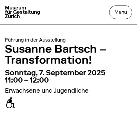
Museum
aller à la page d'accueil
ouvr
für Gestaltung
Menu
Zürich
Führung in der Ausstellung
Susanne Bartsch –
Transformation!
7. September 2025
11:00 – 12:00
Sonntag, 7. September 2025
11:00 – 12:00
Erwachsene und Jugendliche
zugänglich für Rollstuhl / Kinderwagen