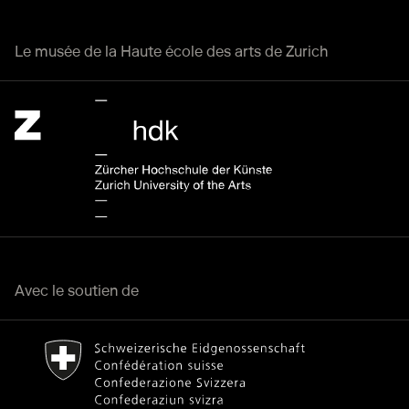
Le musée de la Haute école des arts de Zurich
Zürcher Hochschule der Künste Home page.
Lien externe
Avec le soutien de
Bundesamt für Kultur Home page.
Lien externe