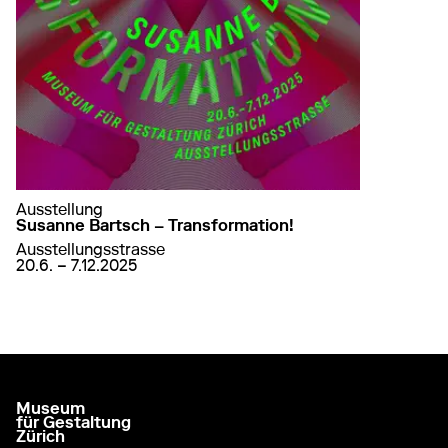
Ausstellung
Susanne Bartsch – Transformation!
Ausstellungsstrasse
von
20. Juni 2025
bis
7. Dezember 2025
20.6. – 7.12.2025
auf Susanne Bartsch – Transformation!
mehr erfahren
Museum
aller à la page d'accueil
für Gestaltung
Zürich