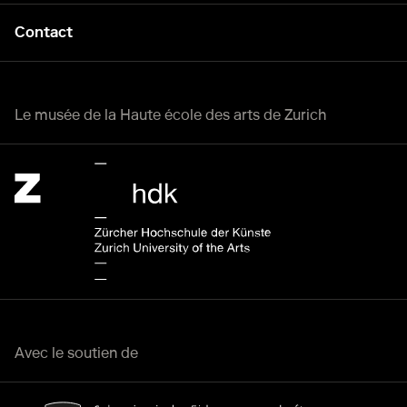
Contact
Le musée de la Haute école des arts de Zurich
Zürcher Hochschule der Künste Home page.
Lien externe
Avec le soutien de
Bundesamt für Kultur Home page.
Lien externe