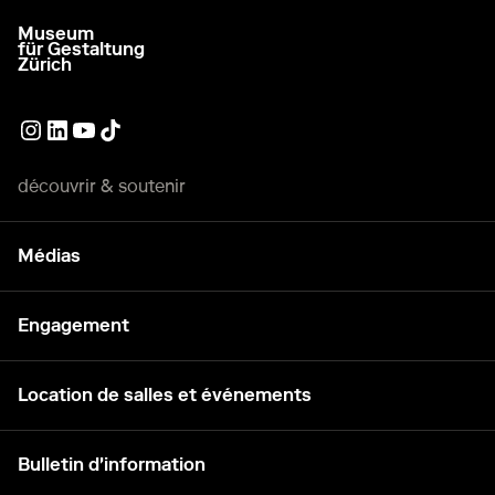
Museum
aller à la page d'accueil
für Gestaltung
Zürich
Lien externe
Lien externe
Lien externe
Lien externe
découvrir & soutenir
Médias
Engagement
Location de salles et événements
Bulletin d'information