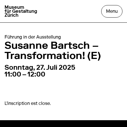
Museum
aller à la page d'accueil
ouvr
für Gestaltung
Menu
Zürich
Führung in der Ausstellung
Susanne Bartsch –
Transformation! (E)
27. Juli 2025
11:00 – 12:00
Sonntag, 27. Juli 2025
11:00 – 12:00
L'inscription est close.