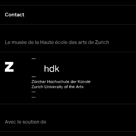
Contact
Le musée de la Haute école des arts de Zurich
Zürcher Hochschule der Künste Home page.
Lien externe
Avec le soutien de
Bundesamt für Kultur Home page.
Lien externe