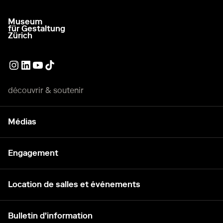
Museum
aller à la page d'accueil
für Gestaltung
Zürich
Lien externe
Lien externe
Lien externe
Lien externe
découvrir & soutenir
Médias
Engagement
Location de salles et événements
Bulletin d'information