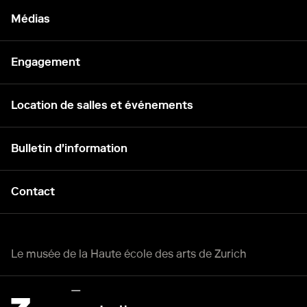
Médias
Engagement
Location de salles et événements
Bulletin d'information
Contact
Le musée de la Haute école des arts de Zurich
Zürcher Hochschule der Künste Home page.
Lien externe