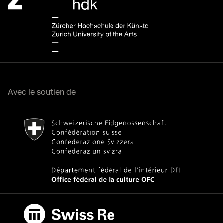
Avec le soutien de
Bundesamt für Kultur Home page.
Lien externe
Swiss Re
Lien externe