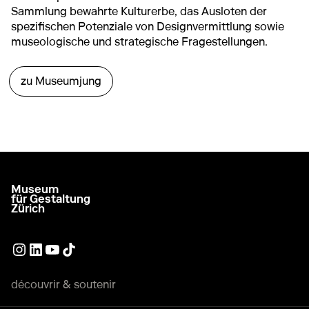
Sammlung bewahrte Kulturerbe, das Ausloten der
spezifischen Potenziale von Designvermittlung sowie
museologische und strategische Fragestellungen.
zu Museumjung
Museum
aller à la page d'accueil
für Gestaltung
Zürich
Lien externe
Lien externe
Lien externe
Lien externe
découvrir & soutenir