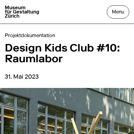
Museum
aller à la page d'accueil
ouvr
für Gestaltung
Menu
Zürich
Projektdokumentation
Design Kids Club #10:
Raumlabor
31. Mai 2023