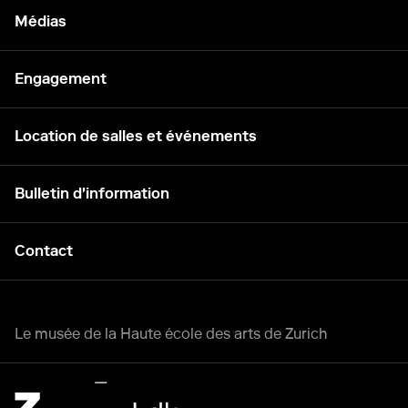
Médias
Engagement
Location de salles et événements
Bulletin d'information
Contact
Le musée de la Haute école des arts de Zurich
Zürcher Hochschule der Künste Home page.
Lien externe