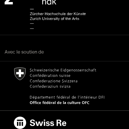
Avec le soutien de
Bundesamt für Kultur Home page.
Lien externe
Swiss Re
Lien externe