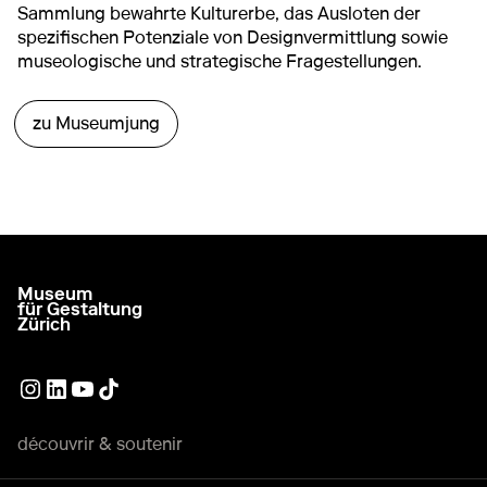
Sammlung bewahrte Kulturerbe, das Ausloten der
spezifischen Potenziale von Designvermittlung sowie
museologische und strategische Fragestellungen.
zu Museumjung
Museum
aller à la page d'accueil
für Gestaltung
Zürich
Lien externe
Lien externe
Lien externe
Lien externe
découvrir & soutenir