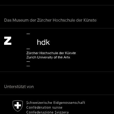
Das Museum der Zürcher Hochschule der Künste
Zürcher Hochschule der Künste Home page.
Externer Link, wird in einem anderen Tab oder Fenster geöff
Unterstützt von
Bundesamt für Kultur Home page.
Externer Link, wird in einem anderen Tab oder Fenster geöff