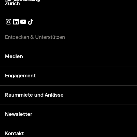
Zürich
Externer Link, wird in einem anderen Tab oder Fenster geö
Externer Link, wird in einem anderen Tab oder Fenster 
Externer Link, wird in einem anderen Tab oder Fenst
Externer Link, wird in einem anderen Tab oder Fe
Entdecken & Unterstützen
Medien
Engagement
Raummiete und Anlässe
Newsletter
Kontakt