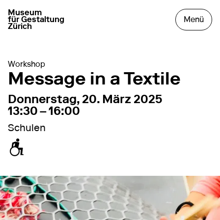
Museum
zur Startseite gehen
das
für Gestaltung
Menü
Zürich
Workshop
Message in a Textile
20. März 2025
13:30 – 16:00
Donnerstag, 20. März 2025
13:30 – 16:00
Schulen
zugänglich für Rollstuhl / Kinderwagen