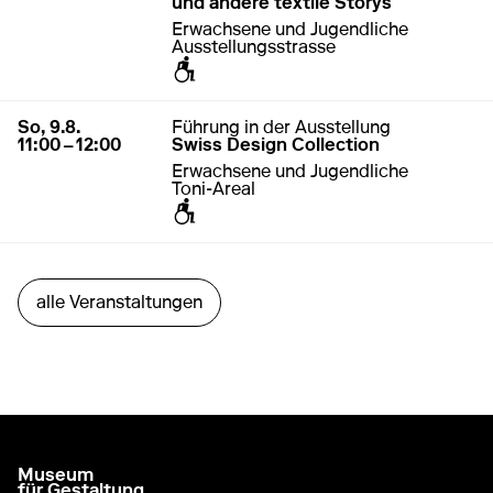
und andere textile Storys
Erwachsene und Jugendliche
Ausstellungsstrasse
zugänglich für Rollstuhl / Kinderwagen
9. August 2026
11:00 – 12:00
So, 9.8.
Führung in der Ausstellung
11:00 – 12:00
Swiss Design Collection
Erwachsene und Jugendliche
Toni-Areal
zugänglich für Rollstuhl / Kinderwagen
alle Veranstaltungen
Museum
zur Startseite gehen
für Gestaltung