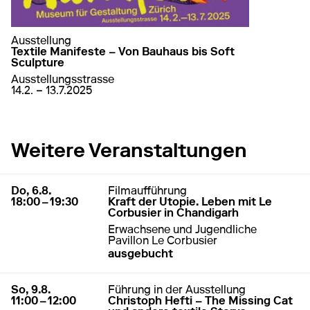
Ausstellung
Textile Manifeste – Von Bauhaus bis Soft
Sculpture
Ausstellungsstrasse
von
14. Februar 2025
bis
13. Juli 2025
14.2. – 13.7.2025
auf Textile Manifeste – Von Bauhaus bis Sof
mehr erfahren
Weitere Veranstaltungen
6. August 2026
18:00 – 19:30
Do, 6.8.
Filmaufführung
18:00 – 19:30
Kraft der Utopie. Leben mit Le
Corbusier in Chandigarh
Erwachsene und Jugendliche
Pavillon Le Corbusier
ausgebucht
9. August 2026
11:00 – 12:00
So, 9.8.
Führung in der Ausstellung
11:00 – 12:00
Christoph Hefti – The Missing Cat