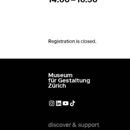
Registration is closed.
Museum
go to homepage
für Gestaltung
Zürich
External link
External link
External link
External link
discover & support