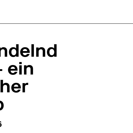
ndelnd
 ein
cher
p
6:30
6