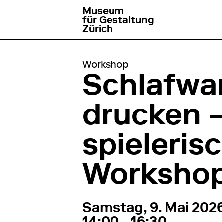
Museum
go to homepage
für Gestaltung
Zürich
Workshop
Schlafwa
drucken –
spieleris
Worksho
9. Mai 2026
14:00 – 1
Samstag, 9. Mai 202
14:00 – 16:30