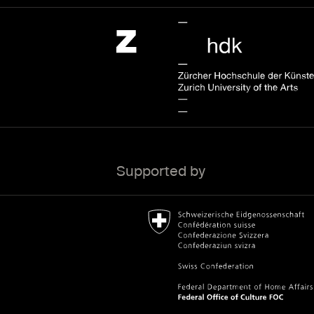
Zürcher Hochschule der Künste Home page.
External link
Supported by
Bundesamt für Kultur Home page.
External link