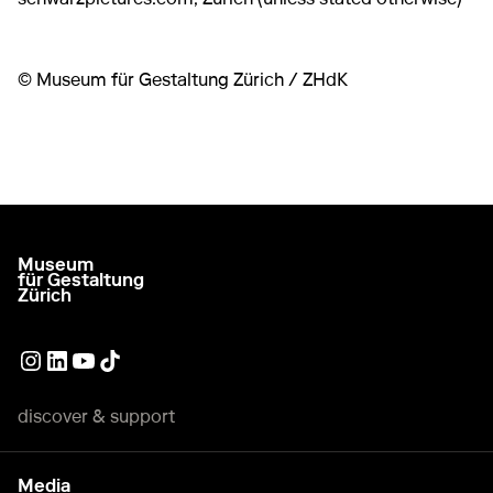
© Museum für Gestaltung Zürich / ZHdK
Museum
go to homepage
für Gestaltung
Zürich
External link
External link
External link
External link
discover & support
Media