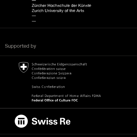
Supported by
Bundesamt für Kultur Home page.
External link
Swiss Re
External link