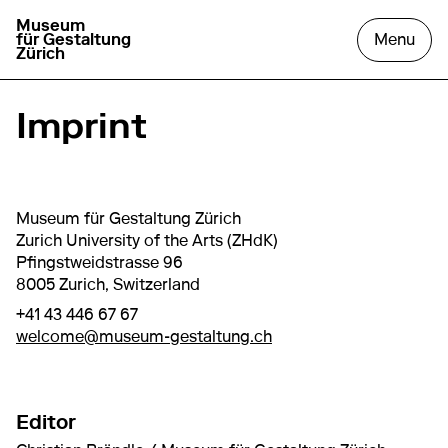
Museum
go to homepage
open
für Gestaltung
Menu
Zürich
Imprint
Museum für Gestaltung Zürich
Zurich University of the Arts (ZHdK)
Pfingstweidstrasse 96
8005 Zurich, Switzerland
+41 43 446 67 67
welcome@museum-gestaltung.ch
Editor