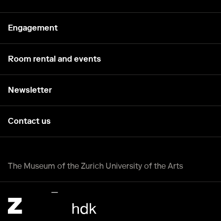
Engagement
Room rental and events
Newsletter
Contact us
The Museum of the Zurich University of the Arts
Zürcher Hochschule der Künste Home page.
External link