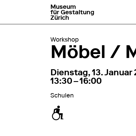
Museum
go to homepage
für Gestaltung
Zürich
Workshop
Möbel / 
13. Januar 2026
13:30
Dienstag, 13. Januar
13:30 – 16:00
Schulen
zugänglich für Rollstuhl / Kinderwage