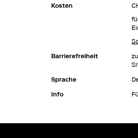
Kosten
CH
fü
Ei
S
Barrierefreiheit
zu
Si
Sprache
D
Info
Fü