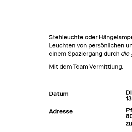
Stehleuchte oder Hängelampe,
Leuchten von persönlichen un
einem Spaziergang durch
die
Mit dem Team Vermittlung.
13
Di
Datum
13
P
Adresse
8
z