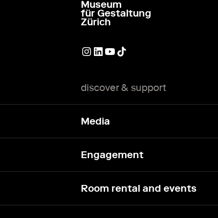
Museum
go to homepage
für Gestaltung
Zürich
External link
External link
External link
External link
discover & support
Media
Engagement
Room rental and events