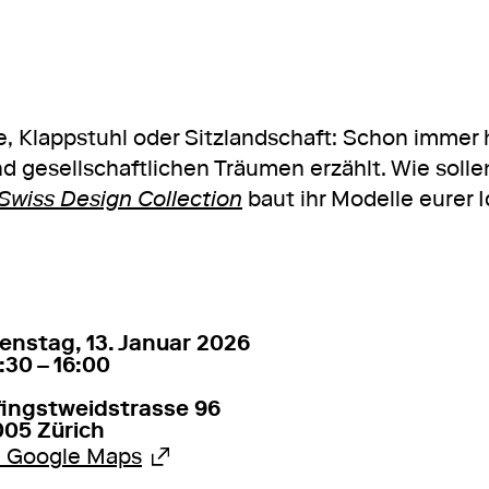
 Klappstuhl oder Sitzlandschaft: Schon immer
d gesellschaftlichen Träumen erzählt. Wie sol
Swiss Design Collection
baut ihr Modelle eurer 
. Januar 2026
13:30 – 16:00
enstag, 13. Januar 2026
:30 – 16:00
fingstweidstrasse 96
005 Zürich
Externer Link
u Google Maps