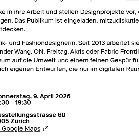
e in ihre Arbeit und stellen Designprojekte vor,
gen. Das Publikum ist eingeladen, mitzudiskuti
ntdecken.
fik- und Fashiondesignerin. Seit 2013 arbeitet sie
er Wang, ON, Freitag, Akris oder Fabric Frontli
sum auf die Umwelt und einem feinen Gespür fü
 auch eigenen Entwürfen, die nur im digitalen Ra
 April 2026
18:30 – 19:30
nnerstag, 9. April 2026
:30 – 19:30
usstellungsstrasse 60
005 Zürich
Externer Link
u Google Maps