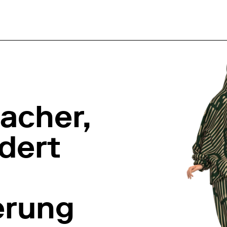
acher,
dert
ierung