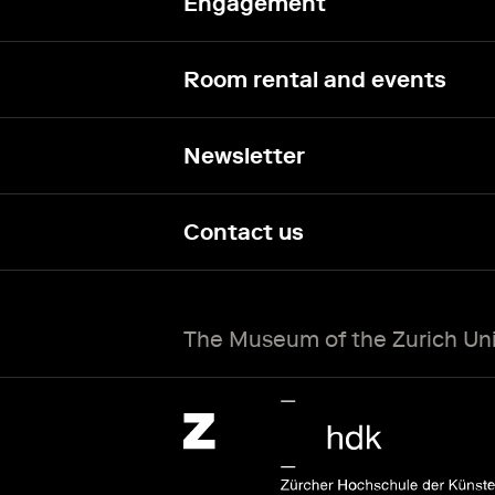
Engagement
Room rental and events
Newsletter
Contact us
The Museum of the Zurich Univ
Zürcher Hochschule der Künste Home page.
External link