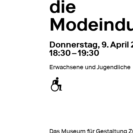
die
Modeindu
9. April 2026
18:30 – 
Donnerstag, 9. April
18:30 – 19:30
Erwachsene und Jugendliche
zugänglich für Rollstuhl / Kinderwage
Das Museum für Gestaltung Zü