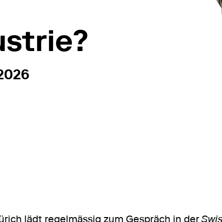
strie?
19:30
 2026
n
rich lädt regelmässig zum Gespräch in der
Swis