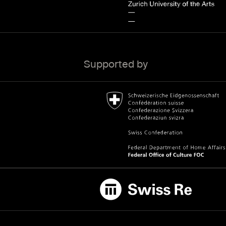
Supported by
Bundesamt für Kultur Home page.
External link
Swiss Re
External link