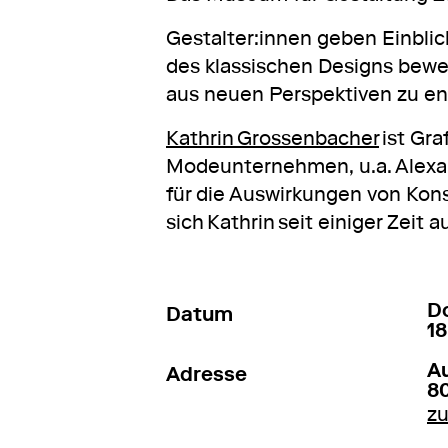
Gestalter:innen geben Einblick
des klassischen Designs bewe
aus neuen Perspektiven zu e
Kathrin Grossenbacher
ist Gra
Modeunternehmen, u.a. Alexand
für die Auswirkungen von Kon
sich Kathrin seit einiger Zeit
9.
Do
Datum
18
A
Adresse
8
z