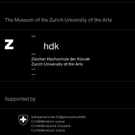
The Museum of the Zurich University of the Arts
Zürcher Hochschule der Künste Home page.
External link
Supported by
Bundesamt für Kultur Home page.
External link