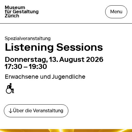
Museum
go to homepage
open
für Gestaltung
Menu
Zürich
Spezialveranstaltung
Listening Sessions
13. August 2026
17:30 – 19:30
Donnerstag, 13. August 2026
17:30 – 19:30
Erwachsene und Jugendliche
zugänglich für Rollstuhl / Kinderwagen
Über die Veranstaltung
Direkt zum Abschnitt springen.