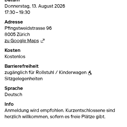
13. August 2026
17:30 – 19:30
Donnerstag, 13. August 2026
17:30 – 19:30
Adresse
Pfingstweidstrasse 96
8005 Zürich
Externer Link
zu Google Maps
Kosten
Kostenlos
Barrierefreiheit
zugänglich für Rollstuhl / Kinderwagen
Sitzgelegenheiten
Sprache
Deutsch
Info
Anmeldung wird empfohlen. Kurzentschlossene sind
herzlich willkommen, sofern es freie Plätze gibt.