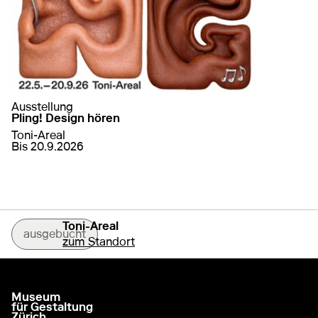
Ausstellung
Pling! Design hören
Toni-Areal
von
22. Mai 2026
bis
20. September 2026
Bis 20.9.2026
auf Pling! Design hören
mehr erfahren
Toni-Areal
ausgebucht
zum Standort
Museum
go to homepage
für Gestaltung
Zürich