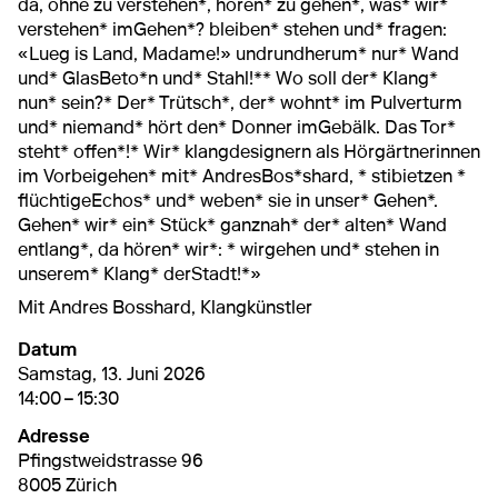
da, ohne zu verstehen*, hören* zu gehen*, was* wir*
verstehen* imGehen*? bleiben* stehen und* fragen:
«Lueg is Land, Madame!» undrundherum* nur* Wand
und* GlasBeto*n und* Stahl!** Wo soll der* Klang*
nun* sein?* Der* Trütsch*, der* wohnt* im Pulverturm
und* niemand* hört den* Donner imGebälk. Das Tor*
steht* offen*!* Wir* klangdesignern als Hörgärtnerinnen
im Vorbeigehen* mit* AndresBos*shard, * stibietzen *
flüchtigeEchos* und* weben* sie in unser* Gehen*.
Gehen* wir* ein* Stück* ganznah* der* alten* Wand
entlang*, da hören* wir*: * wirgehen und* stehen in
unserem* Klang* derStadt!*»
Mit Andres Bosshard, Klangkünstler
Datum
13. Juni 2026
14:00 – 15:30
Samstag, 13. Juni 2026
14:00 – 15:30
Adresse
Pfingstweidstrasse 96
8005 Zürich