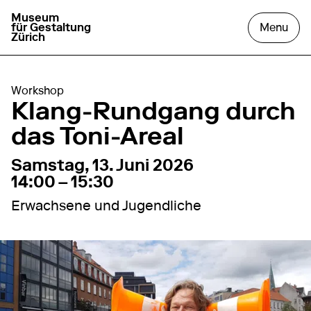
Museum
go to homepage
open
für Gestaltung
Menu
Zürich
Workshop
Klang-Rundgang durch
das Toni-Areal
13. Juni 2026
14:00 – 15:30
Samstag, 13. Juni 2026
14:00 – 15:30
Erwachsene und Jugendliche