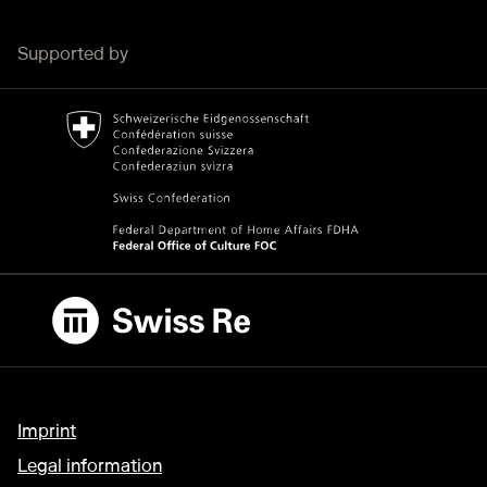
Supported by
Bundesamt für Kultur Home page.
External link
Swiss Re
External link
Imprint
Legal information