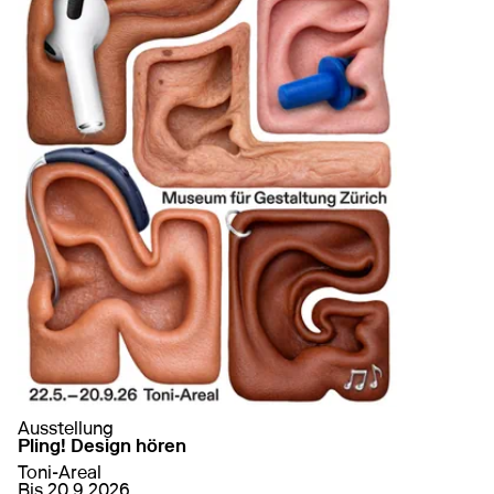
Ausstellung
Pling! Design hören
Toni-Areal
von
22. Mai 2026
bis
20. September 2026
Bis 20.9.2026