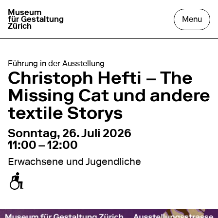
Museum
go to homepage
open
für Gestaltung
Menu
Zürich
Führung in der Ausstellung
Christoph Hefti – The
Missing Cat und andere
textile Storys
26. Juli 2026
11:00 – 12:00
Sonntag, 26. Juli 2026
11:00 – 12:00
Erwachsene und Jugendliche
zugänglich für Rollstuhl / Kinderwagen