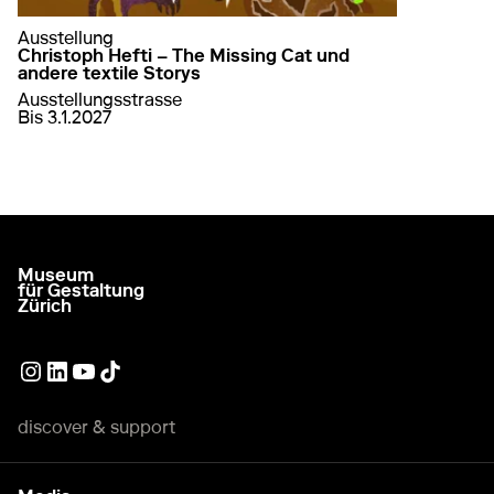
Ausstellung
Christoph Hefti – The Missing Cat und
andere textile Storys
Ausstellungsstrasse
von
10. Juli 2026
bis
3. Januar 2027
Bis 3.1.2027
auf Christoph Hefti – The Missing Cat und an
mehr erfahren
Museum
go to homepage
für Gestaltung
Zürich
External link
External link
External link
External link
discover & support