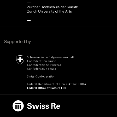
Supported by
Bundesamt für Kultur Home page.
External link
Swiss Re
External link