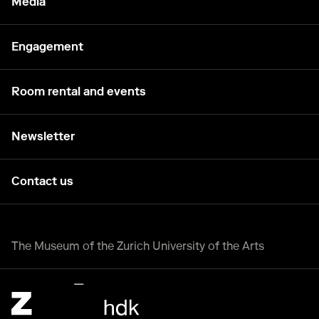
Media
Engagement
Room rental and events
Newsletter
Contact us
The Museum of the Zurich University of the Arts
Zürcher Hochschule der Künste Home page.
External link