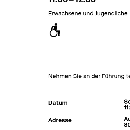
Erwachsene und Jugendliche
zugänglich für Rollstuhl / Kinderwage
Nehmen Sie an der Führung te
11
So
Datum
11
A
Adresse
8