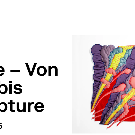
e – Von
bis
pture
2:00
5