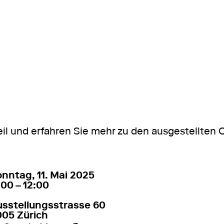
n
il und erfahren Sie mehr zu den ausgestellten 
. Mai 2025
11:00 – 12:00
nntag, 11. Mai 2025
:00 – 12:00
usstellungsstrasse 60
005 Zürich