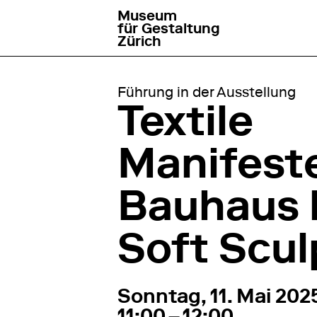
Museum
go to homepage
für Gestaltung
Zürich
Führung in der Ausstellung
Textile
Manifest
Bauhaus 
Soft Scul
11. Mai 2025
11:00 – 1
Sonntag, 11. Mai 202
11:00 – 12:00