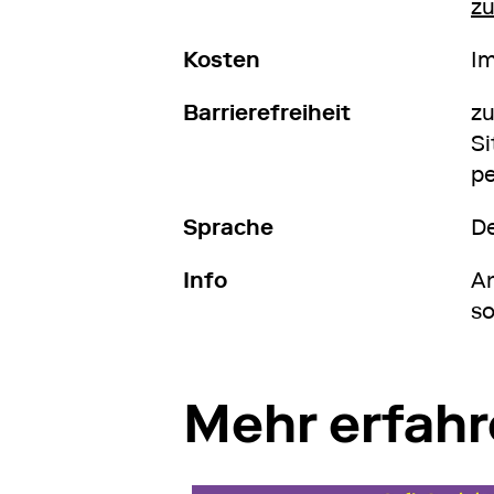
z
Kosten
Im
Barrierefreiheit
zu
Si
pe
Sprache
D
Info
An
so
Mehr erfah