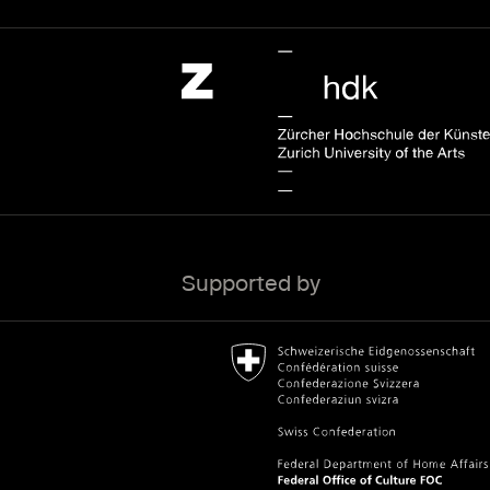
Zürcher Hochschule der Künste Home page.
External link
Supported by
Bundesamt für Kultur Home page.
External link