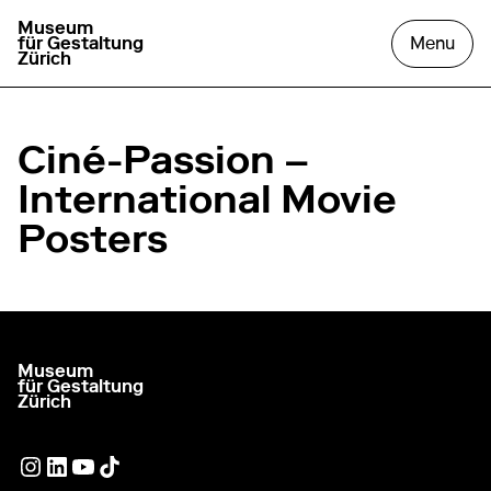
Museum
go to homepage
open
für Gestaltung
Menu
Zürich
Ciné-Passion –
International Movie
Posters
Museum
go to homepage
für Gestaltung
Zürich
External link
External link
External link
External link