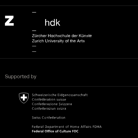
Zürcher Hochschule der Künste Home page.
External link
Supported by
Bundesamt für Kultur Home page.
External link