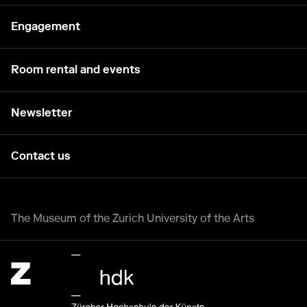
Engagement
Room rental and events
Newsletter
Contact us
The Museum of the Zurich University of the Arts
Zürcher Hochschule der Künste Home page.
External link