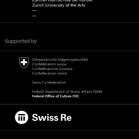
Supported by
Bundesamt für Kultur Home page.
External link
Swiss Re
External link