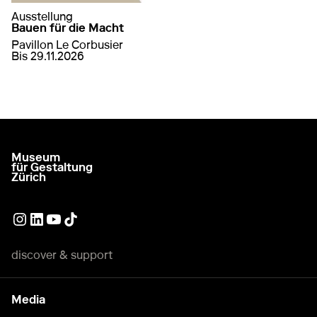
Ausstellung
Bauen für die Macht
Pavillon Le Corbusier
von
17. April 2026
bis
29. November 2026
Bis 29.11.2026
auf Bauen für die Macht
mehr erfahren
Museum
go to homepage
für Gestaltung
Zürich
External link
External link
External link
External link
discover & support
Media