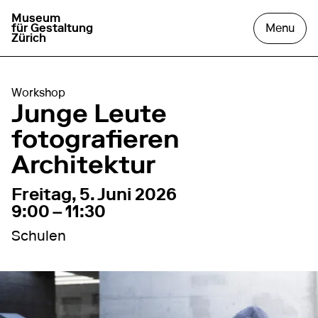
Museum
go to homepage
open
für Gestaltung
Menu
Zürich
Workshop
Junge Leute
fotografieren
Architektur
5. Juni 2026
9:00 – 11:30
Freitag, 5. Juni 2026
9:00 – 11:30
Schulen