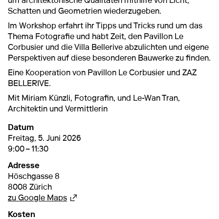
um architektonische Qualitäten mithilfe von Licht,
Schatten und Geometrien wiederzugeben.
Im Workshop erfahrt ihr Tipps und Tricks rund um das
Thema Fotografie und habt Zeit, den Pavillon Le
Corbusier und die Villa Bellerive abzulichten und eigene
Perspektiven auf diese besonderen Bauwerke zu finden.
Eine Kooperation von Pavillon Le Corbusier und ZAZ
BELLERIVE.
Mit Miriam Künzli, Fotografin, und Le-Wan Tran,
Architektin und Vermittlerin
Datum
5. Juni 2026
9:00 – 11:30
Freitag, 5. Juni 2026
9:00 – 11:30
Adresse
Höschgasse 8
8008 Zürich
Externer Link
zu Google Maps
Kosten