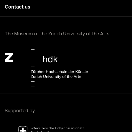
Contact us
The Museum of the Zurich University of the Arts
Zürcher Hochschule der Künste Home page.
External link
Supported by
Bundesamt für Kultur Home page.
External link