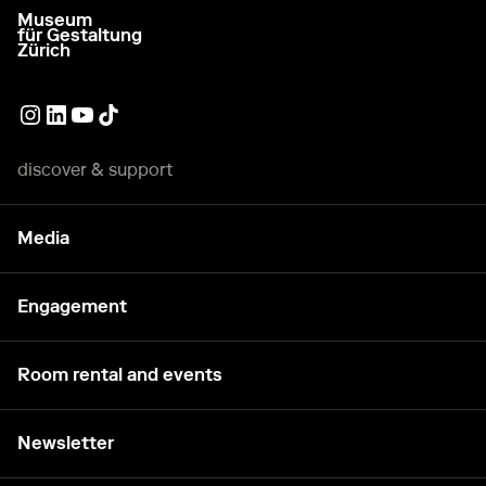
Museum
go to homepage
für Gestaltung
Zürich
External link
External link
External link
External link
discover & support
Media
Engagement
Room rental and events
Newsletter