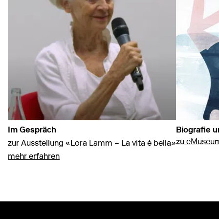
Im Gespräch
Biografie 
zu eMuseu
zur Ausstellung «Lora Lamm – La vita è bella»
auf Im Gespräch
mehr erfahren