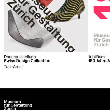
Dauerausstellung
Jubiläum
Swiss Design Collection
150 Jahre 
Toni-Areal
mehr erfah
auf Swiss Design Collection
mehr erfahren
Museum
go to homepage
für Gestaltung
Zürich