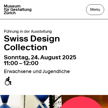
Museum
go to homepage
open
für Gestaltung
Menu
Zürich
Führung in der Ausstellung
Swiss Design
Collection
24. August 2025
11:00 – 12:00
Sonntag, 24. August 2025
11:00 – 12:00
Erwachsene und Jugendliche
zugänglich für Rollstuhl / Kinderwagen