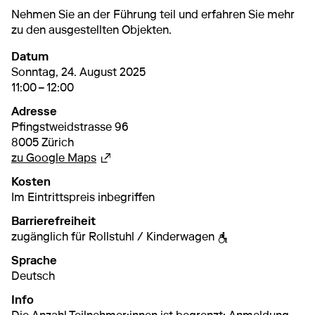
Nehmen Sie an der Führung teil und erfahren Sie mehr
zu den ausgestellten Objekten.
Datum
24. August 2025
11:00 – 12:00
Sonntag, 24. August 2025
11:00 – 12:00
Adresse
Pfingstweidstrasse 96
8005 Zürich
Externer Link
zu Google Maps
Kosten
Im Eintrittspreis inbegriffen
Barrierefreiheit
zugänglich für Rollstuhl / Kinderwagen
Sprache
Deutsch
Info