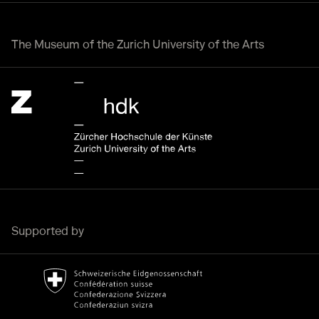
The Museum of the Zurich University of the Arts
Zürcher Hochschule der Künste Home page.
External link
Supported by
Bundesamt für Kultur Home page.
External link